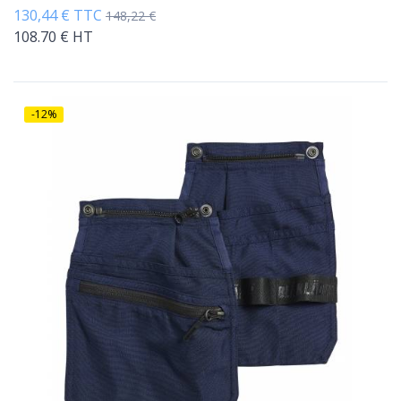
130,44 € TTC
148,22 €
108.70 € HT
-12%