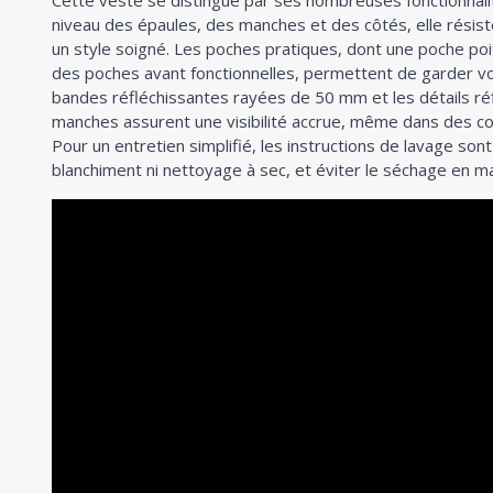
Cette veste se distingue par ses nombreuses fonctionnali
niveau des épaules, des manches et des côtés, elle résist
un style soigné. Les poches pratiques, dont une poche poi
des poches avant fonctionnelles, permettent de garder vo
bandes réfléchissantes rayées de 50 mm et les détails réf
manches assurent une visibilité accrue, même dans des con
Pour un entretien simplifié, les instructions de lavage sont 
blanchiment ni nettoyage à sec, et éviter le séchage en m