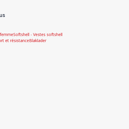
us
l femme
Softshell - Vestes softshell
ort et résistance
Blaklader