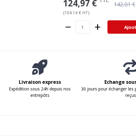
TTC
124,97 €
142,01 €
(104.14 € HT)
−
+
Ajout
Livraison express
Echange sous
Expédition sous 24h depuis nos
30 jours pour échanger les 
entrepôts
reçu