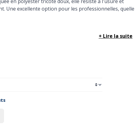
uée en polyester tricoté doux, elle résiste à l'usure et
. Une excellente option pour les professionnelles, quelle
+ Lire la suite
uts